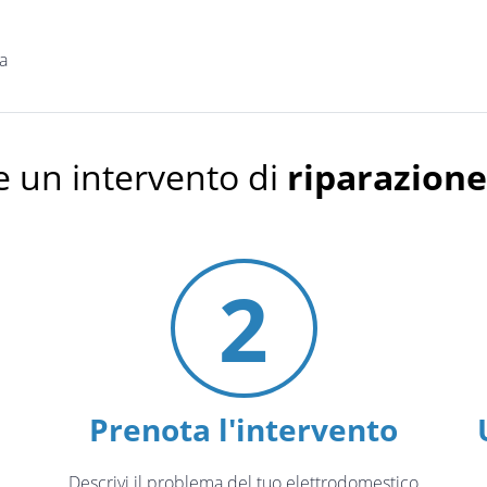
a
 un intervento di
riparazion
2
Prenota l'intervento
Descrivi il problema del tuo elettrodomestico