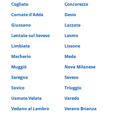
Cogliate
Concorezzo
Cornate d'Adda
Desio
Giussano
Lazzate
Lentate sul Seveso
Lesmo
Limbiate
Lissone
Macherio
Meda
Muggiò
Nova Milanese
Seregno
Seveso
Sovico
Triuggio
Usmate Velate
Varedo
Vedano al Lambro
Verano Brianza