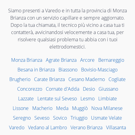
Siamo presenti a Varedo e in tutta la provincia di Monza
Brianza con un servizio capillare e sempre aggiornato.
Dopo la tua chiamata, il tecnico più vicino a casa tua ti
contatterà, avvicinandosi velocemente a casa tua, per
risolvere qualsiasi problema tu abbia con i tuoi
elettrodomestici.
Monza Brianza
Agrate Brianza
Arcore
Bernareggio
Besana in Brianza
Biassono
Bovisio-Masciago
Brugherio
Carate Brianza
Cesano Maderno
Cogliate
Concorezzo
Cornate d'Adda
Desio
Giussano
Lazzate
Lentate sul Seveso
Lesmo
Limbiate
Lissone
Macherio
Meda
Muggiò
Nova Milanese
Seregno
Seveso
Sovico
Triuggio
Usmate Velate
Varedo
Vedano al Lambro
Verano Brianza
Villasanta