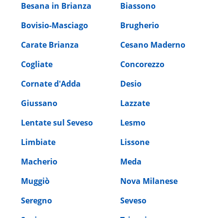
Besana in Brianza
Biassono
Bovisio-Masciago
Brugherio
Carate Brianza
Cesano Maderno
Cogliate
Concorezzo
Cornate d'Adda
Desio
Giussano
Lazzate
Lentate sul Seveso
Lesmo
Limbiate
Lissone
Macherio
Meda
Muggiò
Nova Milanese
Seregno
Seveso