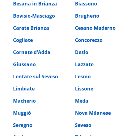
Besana in Brianza
Biassono
Bovisio-Masciago
Brugherio
Carate Brianza
Cesano Maderno
Cogliate
Concorezzo
Cornate d'Adda
Desio
Giussano
Lazzate
Lentate sul Seveso
Lesmo
Limbiate
Lissone
Macherio
Meda
Muggiò
Nova Milanese
Seregno
Seveso