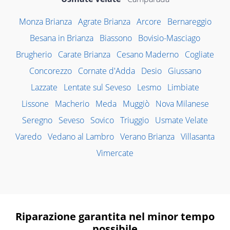
Monza Brianza
Agrate Brianza
Arcore
Bernareggio
Besana in Brianza
Biassono
Bovisio-Masciago
Brugherio
Carate Brianza
Cesano Maderno
Cogliate
Concorezzo
Cornate d'Adda
Desio
Giussano
Lazzate
Lentate sul Seveso
Lesmo
Limbiate
Lissone
Macherio
Meda
Muggiò
Nova Milanese
Seregno
Seveso
Sovico
Triuggio
Usmate Velate
Varedo
Vedano al Lambro
Verano Brianza
Villasanta
Vimercate
Riparazione garantita nel minor tempo
possibile