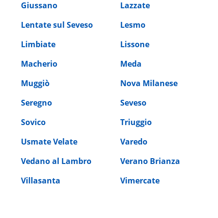
Giussano
Lazzate
Lentate sul Seveso
Lesmo
Limbiate
Lissone
Macherio
Meda
Muggiò
Nova Milanese
Seregno
Seveso
Sovico
Triuggio
Usmate Velate
Varedo
Vedano al Lambro
Verano Brianza
Villasanta
Vimercate