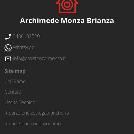
Archimede Monza Brianza
3486102520
WhatsApp
info@assistenza-monza.it
Site map
Chi Siamo
Contatti
Uscita Tecnico
Riparazione asciugabiancheria
Riparazione condizionatori