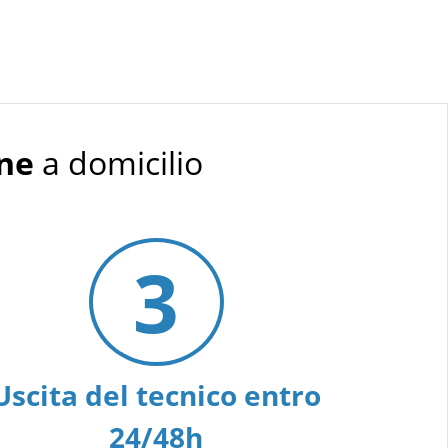
one
a domicilio
3
Uscita del tecnico entro
24/48h