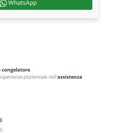
WhatsApp
o congelatore
.
’esperienza pluriennale nell'
assistenza
i
i.