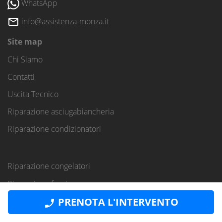
WhatsApp
info@assistenza-monza.it
Site map
Chi Siamo
Contatti
Uscita Tecnico
Riparazione asciugabiancheria
Riparazione condizionatori
Riparazione congelatori
Riparazione forni
PRENOTA L'INTERVENTO
Riparazione frigoriferi
Riparazione lavasciuga