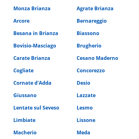
Monza Brianza
Agrate Brianza
Arcore
Bernareggio
Besana in Brianza
Biassono
Bovisio-Masciago
Brugherio
Carate Brianza
Cesano Maderno
Cogliate
Concorezzo
Cornate d'Adda
Desio
Giussano
Lazzate
Lentate sul Seveso
Lesmo
Limbiate
Lissone
Macherio
Meda