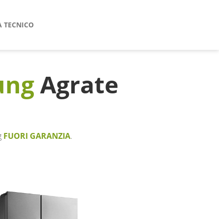
A TECNICO
ung
Agrate
g
FUORI GARANZIA
.