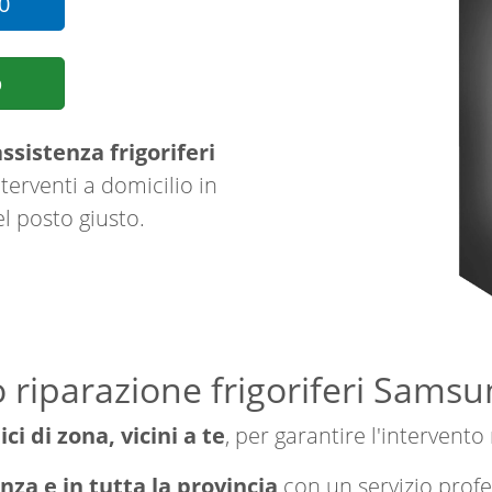
0
p
ssistenza frigoriferi
terventi a domicilio in
el posto giusto.
 riparazione frigoriferi Sams
ici di zona, vicini a te
, per garantire l'intervento
nza e in tutta la provincia
con un servizio prof