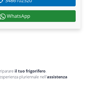
3486102520
WhatsApp
riparare
il tuo frigorifero
.
’esperienza pluriennale nell'
assistenza