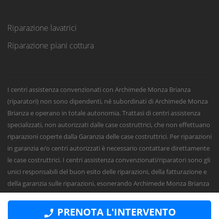
Riparazione lavatrici
Riparazione piani cottura
I centri assistenza convenzionati con Archimede Monza Brianza
(riparatori) non sono dipendenti, né subordinati di Archimede Monza
Brianza e operano in totale autonomia. Trattasi di centri assistenza
specializzati, non autorizzati dalle case costruttrici, che non effettuano
riparazioni coperte dalla Garanzia delle case costruttrici. Per riparazioni
in garanzia e/o centri autorizzati è necessario contattare direttamente
le case costruttrici. I centri assistenza convenzionati/riparatori sono gli
unici responsabili del buon esito delle riparazioni, della fatturazione e
della garanzia sulle riparazioni, esonerando Archimede Monza Brianza
da qualsiasi responsabilità civile, penale o fiscale sugli interventi e sulle
riparazioni.
PRENOTA L'INTERVENTO
Numeri Primi Srl - P.IVA e CF 11621120960