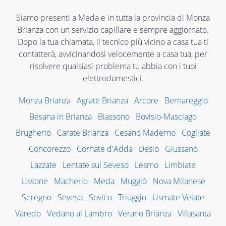
Siamo presenti a Meda e in tutta la provincia di Monza
Brianza con un servizio capillare e sempre aggiornato.
Dopo la tua chiamata, il tecnico più vicino a casa tua ti
contatterà, avvicinandosi velocemente a casa tua, per
risolvere qualsiasi problema tu abbia con i tuoi
elettrodomestici.
Monza Brianza
Agrate Brianza
Arcore
Bernareggio
Besana in Brianza
Biassono
Bovisio-Masciago
Brugherio
Carate Brianza
Cesano Maderno
Cogliate
Concorezzo
Cornate d'Adda
Desio
Giussano
Lazzate
Lentate sul Seveso
Lesmo
Limbiate
Lissone
Macherio
Meda
Muggiò
Nova Milanese
Seregno
Seveso
Sovico
Triuggio
Usmate Velate
Varedo
Vedano al Lambro
Verano Brianza
Villasanta