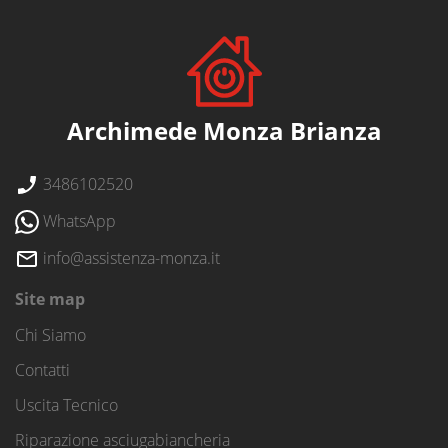
Archimede Monza Brianza
3486102520
WhatsApp
info@assistenza-monza.it
Site map
Chi Siamo
Contatti
Uscita Tecnico
Riparazione asciugabiancheria