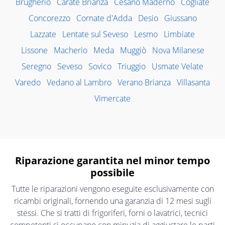
Brugherio
Carate Brianza
Cesano Maderno
Cogliate
Concorezzo
Cornate d'Adda
Desio
Giussano
Lazzate
Lentate sul Seveso
Lesmo
Limbiate
Lissone
Macherio
Meda
Muggiò
Nova Milanese
Seregno
Seveso
Sovico
Triuggio
Usmate Velate
Varedo
Vedano al Lambro
Verano Brianza
Villasanta
Vimercate
Riparazione garantita nel minor tempo
possibile
Tutte le riparazioni vengono eseguite esclusivamente con
ricambi originali, fornendo una garanzia di 12 mesi sugli
stessi. Che si tratti di frigoriferi, forni o lavatrici, tecnici