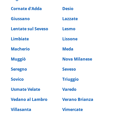
Cornate d'Adda
Desio
Giussano
Lazzate
Lentate sul Seveso
Lesmo
Limbiate
Lissone
Macherio
Meda
Muggiò
Nova Milanese
Seregno
Seveso
Sovico
Triuggio
Usmate Velate
Varedo
Vedano al Lambro
Verano Brianza
Villasanta
Vimercate