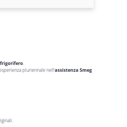
 frigorifero
.
’esperienza pluriennale nell'
assistenza Smeg
ginali.