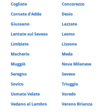
Cogliate
Concorezzo
Cornate d'Adda
Desio
Giussano
Lazzate
Lentate sul Seveso
Lesmo
Limbiate
Lissone
Macherio
Meda
Muggiò
Nova Milanese
Seregno
Seveso
Sovico
Triuggio
Usmate Velate
Varedo
Vedano al Lambro
Verano Brianza