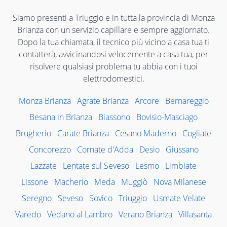
Siamo presenti a Triuggio e in tutta la provincia di Monza
Brianza con un servizio capillare e sempre aggiornato.
Dopo la tua chiamata, il tecnico più vicino a casa tua ti
contatterà, avvicinandosi velocemente a casa tua, per
risolvere qualsiasi problema tu abbia con i tuoi
elettrodomestici.
Monza Brianza
Agrate Brianza
Arcore
Bernareggio
Besana in Brianza
Biassono
Bovisio-Masciago
Brugherio
Carate Brianza
Cesano Maderno
Cogliate
Concorezzo
Cornate d'Adda
Desio
Giussano
Lazzate
Lentate sul Seveso
Lesmo
Limbiate
Lissone
Macherio
Meda
Muggiò
Nova Milanese
Seregno
Seveso
Sovico
Triuggio
Usmate Velate
Varedo
Vedano al Lambro
Verano Brianza
Villasanta