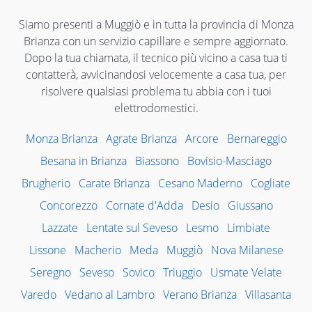
Siamo presenti a Muggiò e in tutta la provincia di Monza
Brianza con un servizio capillare e sempre aggiornato.
Dopo la tua chiamata, il tecnico più vicino a casa tua ti
contatterà, avvicinandosi velocemente a casa tua, per
risolvere qualsiasi problema tu abbia con i tuoi
elettrodomestici.
Monza Brianza
Agrate Brianza
Arcore
Bernareggio
Besana in Brianza
Biassono
Bovisio-Masciago
Brugherio
Carate Brianza
Cesano Maderno
Cogliate
Concorezzo
Cornate d'Adda
Desio
Giussano
Lazzate
Lentate sul Seveso
Lesmo
Limbiate
Lissone
Macherio
Meda
Muggiò
Nova Milanese
Seregno
Seveso
Sovico
Triuggio
Usmate Velate
Varedo
Vedano al Lambro
Verano Brianza
Villasanta