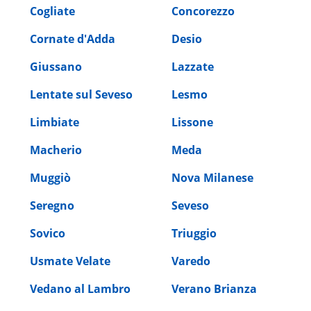
Cogliate
Concorezzo
Cornate d'Adda
Desio
Giussano
Lazzate
Lentate sul Seveso
Lesmo
Limbiate
Lissone
Macherio
Meda
Muggiò
Nova Milanese
Seregno
Seveso
Sovico
Triuggio
Usmate Velate
Varedo
Vedano al Lambro
Verano Brianza