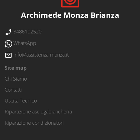
Archimede Monza Brianza
3486102520
WhatsApp
info@assistenza-monza.it
Site map
Chi Siamo
Contatti
Uscita Tecnico
Riparazione asciugabiancheria
Riparazione condizionatori