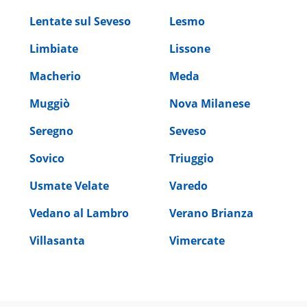
Lentate sul Seveso
Lesmo
Limbiate
Lissone
Macherio
Meda
Muggiò
Nova Milanese
Seregno
Seveso
Sovico
Triuggio
Usmate Velate
Varedo
Vedano al Lambro
Verano Brianza
Villasanta
Vimercate