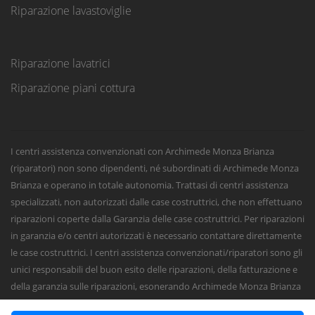
Riparazione lavastoviglie
Riparazione lavatrici
Riparazione piani cottura
I centri assistenza convenzionati con Archimede Monza Brianza
(riparatori) non sono dipendenti, né subordinati di Archimede Monza
Brianza e operano in totale autonomia. Trattasi di centri assistenza
specializzati, non autorizzati dalle case costruttrici, che non effettuano
riparazioni coperte dalla Garanzia delle case costruttrici. Per riparazioni
in garanzia e/o centri autorizzati è necessario contattare direttamente
le case costruttrici. I centri assistenza convenzionati/riparatori sono gli
unici responsabili del buon esito delle riparazioni, della fatturazione e
della garanzia sulle riparazioni, esonerando Archimede Monza Brianza
da qualsiasi responsabilità civile, penale o fiscale sugli interventi e sulle