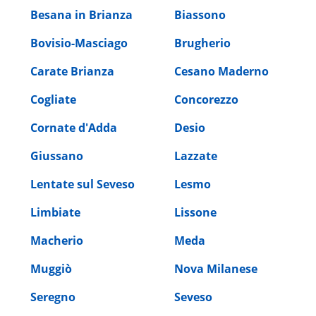
Besana in Brianza
Biassono
Bovisio-Masciago
Brugherio
Carate Brianza
Cesano Maderno
Cogliate
Concorezzo
Cornate d'Adda
Desio
Giussano
Lazzate
Lentate sul Seveso
Lesmo
Limbiate
Lissone
Macherio
Meda
Muggiò
Nova Milanese
Seregno
Seveso