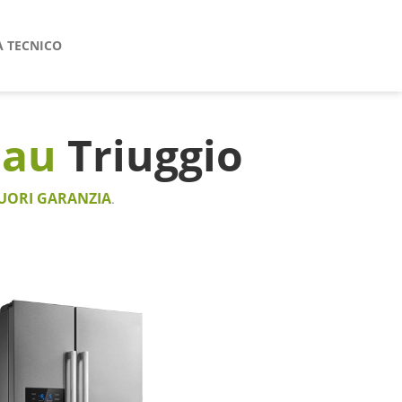
A TECNICO
nau
Triuggio
UORI GARANZIA
.