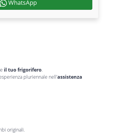
WhatsApp
re
il tuo frigorifero
.
’esperienza pluriennale nell'
assistenza
bi originali.