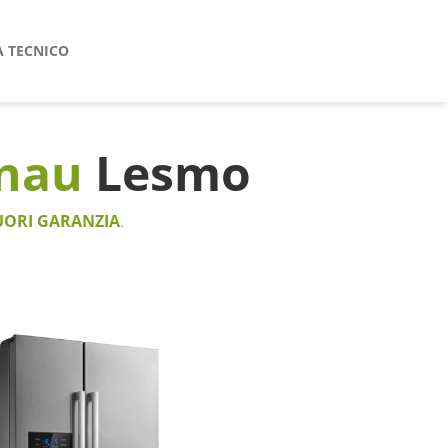
A TECNICO
enau
Lesmo
UORI GARANZIA
.