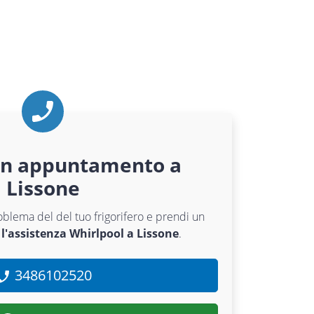
un appuntamento a
Lissone
roblema del del tuo frigorifero e prendi un
r
l'assistenza Whirlpool a Lissone
.
3486102520