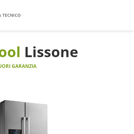
A TECNICO
pool
Lissone
UORI GARANZIA
.