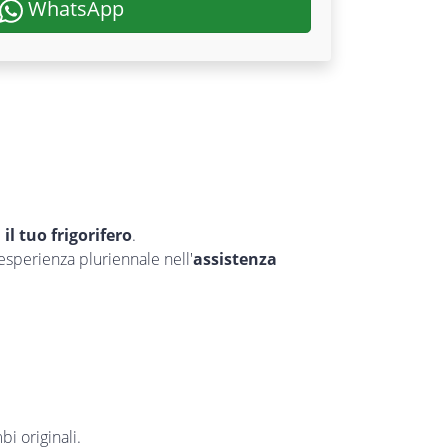
WhatsApp
e
il tuo frigorifero
.
’esperienza pluriennale nell'
assistenza
bi originali.