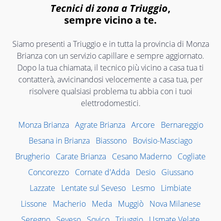
Tecnici di zona a Triuggio
,
sempre vicino a te.
Siamo presenti a Triuggio e in tutta la provincia di Monza
Brianza con un servizio capillare e sempre aggiornato.
Dopo la tua chiamata, il tecnico più vicino a casa tua ti
contatterà, avvicinandosi velocemente a casa tua, per
risolvere qualsiasi problema tu abbia con i tuoi
elettrodomestici.
Monza Brianza
Agrate Brianza
Arcore
Bernareggio
Besana in Brianza
Biassono
Bovisio-Masciago
Brugherio
Carate Brianza
Cesano Maderno
Cogliate
Concorezzo
Cornate d'Adda
Desio
Giussano
Lazzate
Lentate sul Seveso
Lesmo
Limbiate
Lissone
Macherio
Meda
Muggiò
Nova Milanese
Seregno
Seveso
Sovico
Triuggio
Usmate Velate