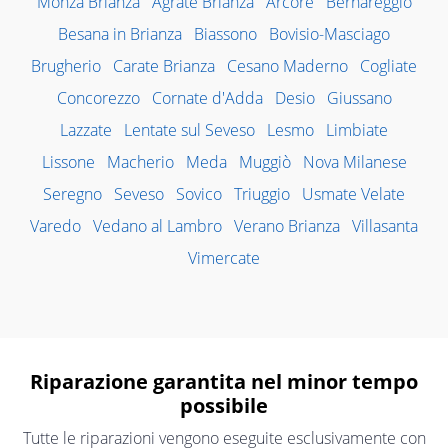
Monza Brianza
Agrate Brianza
Arcore
Bernareggio
Besana in Brianza
Biassono
Bovisio-Masciago
Brugherio
Carate Brianza
Cesano Maderno
Cogliate
Concorezzo
Cornate d'Adda
Desio
Giussano
Lazzate
Lentate sul Seveso
Lesmo
Limbiate
Lissone
Macherio
Meda
Muggiò
Nova Milanese
Seregno
Seveso
Sovico
Triuggio
Usmate Velate
Varedo
Vedano al Lambro
Verano Brianza
Villasanta
Vimercate
Riparazione garantita nel minor tempo
possibile
Tutte le riparazioni vengono eseguite esclusivamente con