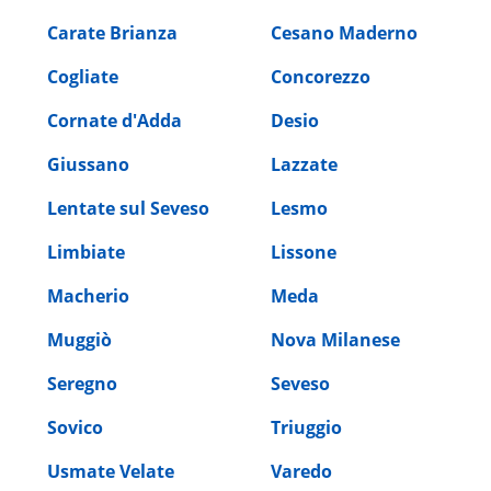
Carate Brianza
Cesano Maderno
Cogliate
Concorezzo
Cornate d'Adda
Desio
Giussano
Lazzate
Lentate sul Seveso
Lesmo
Limbiate
Lissone
Macherio
Meda
Muggiò
Nova Milanese
Seregno
Seveso
Sovico
Triuggio
Usmate Velate
Varedo