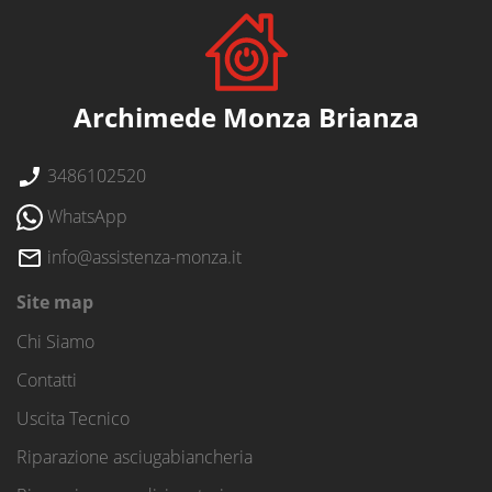
Archimede Monza Brianza
3486102520
WhatsApp
info@assistenza-monza.it
Site map
Chi Siamo
Contatti
Uscita Tecnico
Riparazione asciugabiancheria