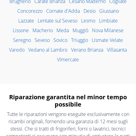
Brugherio
Carate Brianza
Cesano Maderno
Cogliate
Concorezzo
Cornate d'Adda
Desio
Giussano
Lazzate
Lentate sul Seveso
Lesmo
Limbiate
Lissone
Macherio
Meda
Muggiò
Nova Milanese
Seregno
Seveso
Sovico
Triuggio
Usmate Velate
Varedo
Vedano al Lambro
Verano Brianza
Villasanta
Vimercate
Riparazione garantita nel minor tempo
possibile
Tutte le riparazioni vengono eseguite esclusivamente con
ricambi originali, fornendo una garanzia di 12 mesi sugli
stessi. Che si tratti di frigoriferi, forni o lavatrici, tecnici