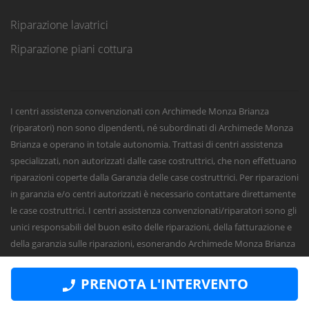
Riparazione lavatrici
Riparazione piani cottura
I centri assistenza convenzionati con Archimede Monza Brianza
(riparatori) non sono dipendenti, né subordinati di Archimede Monza
Brianza e operano in totale autonomia. Trattasi di centri assistenza
specializzati, non autorizzati dalle case costruttrici, che non effettuano
riparazioni coperte dalla Garanzia delle case costruttrici. Per riparazioni
in garanzia e/o centri autorizzati è necessario contattare direttamente
le case costruttrici. I centri assistenza convenzionati/riparatori sono gli
unici responsabili del buon esito delle riparazioni, della fatturazione e
della garanzia sulle riparazioni, esonerando Archimede Monza Brianza
da qualsiasi responsabilità civile, penale o fiscale sugli interventi e sulle
riparazioni.
PRENOTA L'INTERVENTO
Numeri Primi Srl - P.IVA e CF 11621120960