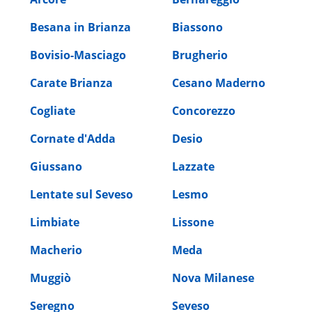
Besana in Brianza
Biassono
Bovisio-Masciago
Brugherio
Carate Brianza
Cesano Maderno
Cogliate
Concorezzo
Cornate d'Adda
Desio
Giussano
Lazzate
Lentate sul Seveso
Lesmo
Limbiate
Lissone
Macherio
Meda
Muggiò
Nova Milanese
Seregno
Seveso