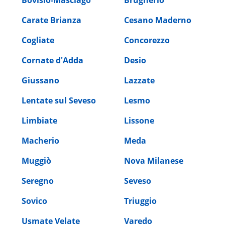
Carate Brianza
Cesano Maderno
Cogliate
Concorezzo
Cornate d'Adda
Desio
Giussano
Lazzate
Lentate sul Seveso
Lesmo
Limbiate
Lissone
Macherio
Meda
Muggiò
Nova Milanese
Seregno
Seveso
Sovico
Triuggio
Usmate Velate
Varedo