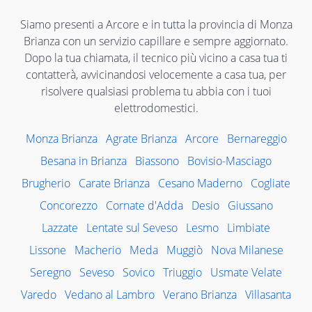
Siamo presenti a Arcore e in tutta la provincia di Monza
Brianza con un servizio capillare e sempre aggiornato.
Dopo la tua chiamata, il tecnico più vicino a casa tua ti
contatterà, avvicinandosi velocemente a casa tua, per
risolvere qualsiasi problema tu abbia con i tuoi
elettrodomestici.
Monza Brianza
Agrate Brianza
Arcore
Bernareggio
Besana in Brianza
Biassono
Bovisio-Masciago
Brugherio
Carate Brianza
Cesano Maderno
Cogliate
Concorezzo
Cornate d'Adda
Desio
Giussano
Lazzate
Lentate sul Seveso
Lesmo
Limbiate
Lissone
Macherio
Meda
Muggiò
Nova Milanese
Seregno
Seveso
Sovico
Triuggio
Usmate Velate
Varedo
Vedano al Lambro
Verano Brianza
Villasanta