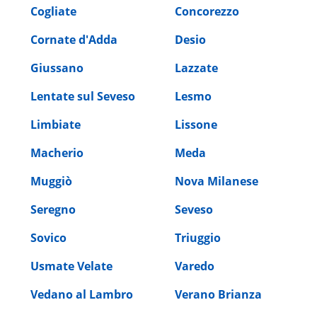
Cogliate
Concorezzo
Cornate d'Adda
Desio
Giussano
Lazzate
Lentate sul Seveso
Lesmo
Limbiate
Lissone
Macherio
Meda
Muggiò
Nova Milanese
Seregno
Seveso
Sovico
Triuggio
Usmate Velate
Varedo
Vedano al Lambro
Verano Brianza