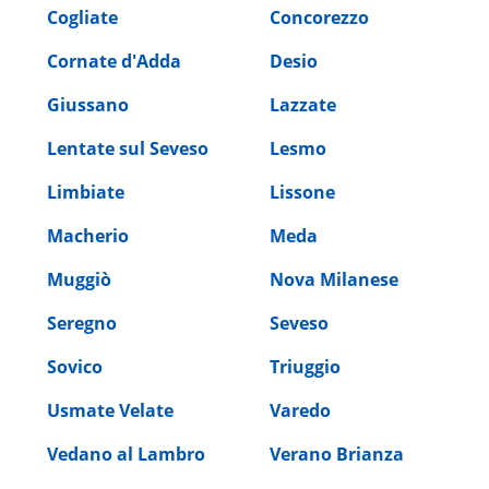
Cogliate
Concorezzo
Cornate d'Adda
Desio
Giussano
Lazzate
Lentate sul Seveso
Lesmo
Limbiate
Lissone
Macherio
Meda
Muggiò
Nova Milanese
Seregno
Seveso
Sovico
Triuggio
Usmate Velate
Varedo
Vedano al Lambro
Verano Brianza