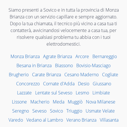
Siamo presenti a Sovico e in tutta la provincia di Monza
Brianza con un servizio capillare e sempre aggiornato.
Dopo la tua chiamata, il tecnico più vicino a casa tua ti
contatterà, avvicinandosi velocemente a casa tua, per
risolvere qualsiasi problema tu abbia con i tuoi
elettrodomestici.
Monza Brianza
Agrate Brianza
Arcore
Bernareggio
Besana in Brianza
Biassono
Bovisio-Masciago
Brugherio
Carate Brianza
Cesano Maderno
Cogliate
Concorezzo
Cornate d'Adda
Desio
Giussano
Lazzate
Lentate sul Seveso
Lesmo
Limbiate
Lissone
Macherio
Meda
Muggiò
Nova Milanese
Seregno
Seveso
Sovico
Triuggio
Usmate Velate
Varedo
Vedano al Lambro
Verano Brianza
Villasanta