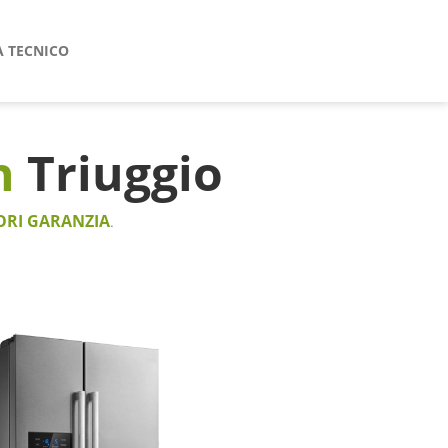
A TECNICO
h
Triuggio
ORI GARANZIA
.