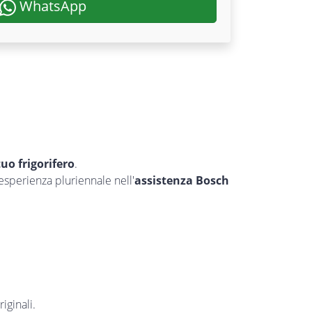
WhatsApp
 tuo frigorifero
.
’esperienza pluriennale nell'
assistenza Bosch
iginali.