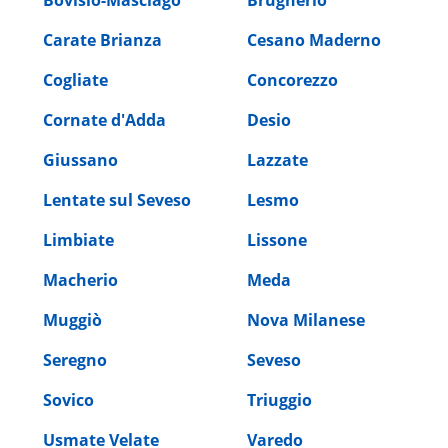
Carate Brianza
Cesano Maderno
Cogliate
Concorezzo
Cornate d'Adda
Desio
Giussano
Lazzate
Lentate sul Seveso
Lesmo
Limbiate
Lissone
Macherio
Meda
Muggiò
Nova Milanese
Seregno
Seveso
Sovico
Triuggio
Usmate Velate
Varedo