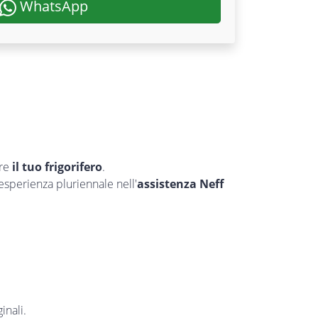
WhatsApp
are
il tuo frigorifero
.
’esperienza pluriennale nell'
assistenza Neff
inali.