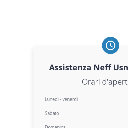
Assistenza
Neff
Usm
Orari d'aper
Lunedì - venerdì
Sabato
Domenica