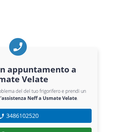
un appuntamento a
mate Velate
roblema del del tuo frigorifero e prendi un
l'assistenza Neff a Usmate Velate
.
3486102520