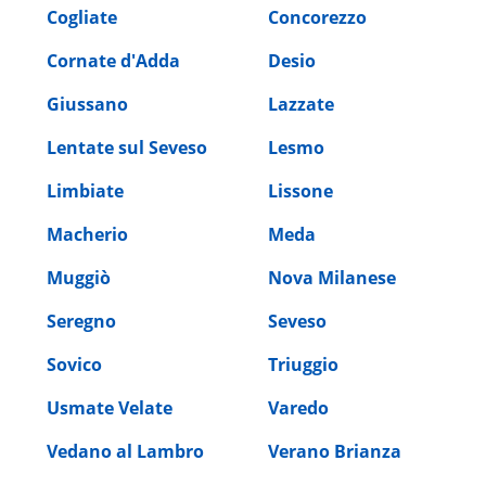
Cogliate
Concorezzo
Cornate d'Adda
Desio
Giussano
Lazzate
Lentate sul Seveso
Lesmo
Limbiate
Lissone
Macherio
Meda
Muggiò
Nova Milanese
Seregno
Seveso
Sovico
Triuggio
Usmate Velate
Varedo
Vedano al Lambro
Verano Brianza