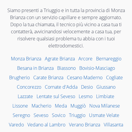
Siamo presenti a Triuggio e in tutta la provincia di Monza
Brianza con un servizio capillare e sempre aggiornato.
Dopo la tua chiamata, il tecnico più vicino a casa tua ti
contatterà, avvicinandosi velocemente a casa tua, per
risolvere qualsiasi problema tu abbia con i tuoi
elettrodomestici.
Monza Brianza
Agrate Brianza
Arcore
Bernareggio
Besana in Brianza
Biassono
Bovisio-Masciago
Brugherio
Carate Brianza
Cesano Maderno
Cogliate
Concorezzo
Cornate d'Adda
Desio
Giussano
Lazzate
Lentate sul Seveso
Lesmo
Limbiate
Lissone
Macherio
Meda
Muggiò
Nova Milanese
Seregno
Seveso
Sovico
Triuggio
Usmate Velate
Varedo
Vedano al Lambro
Verano Brianza
Villasanta