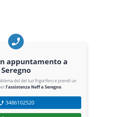
un appuntamento a
Seregno
roblema del del tuo frigorifero e prendi un
per
l'assistenza Neff a Seregno
.
3486102520