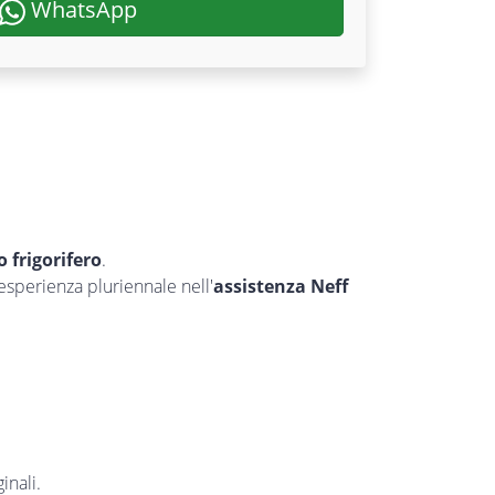
WhatsApp
uo frigorifero
.
’esperienza pluriennale nell'
assistenza Neff
inali.