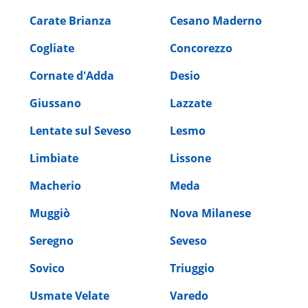
Carate Brianza
Cesano Maderno
Cogliate
Concorezzo
Cornate d'Adda
Desio
Giussano
Lazzate
Lentate sul Seveso
Lesmo
Limbiate
Lissone
Macherio
Meda
Muggiò
Nova Milanese
Seregno
Seveso
Sovico
Triuggio
Usmate Velate
Varedo