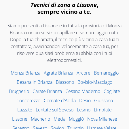
Tecnici di zona a Lissone
,
sempre vicino a te.
Siamo presenti a Lissone e in tutta la provincia di Monza
Brianza con un servizio capillare e sempre aggiornato.
Dopo la tua chiamata, il tecnico più vicino a casa tua ti
contatterà, avvicinandosi velocemente a casa tua, per
risolvere qualsiasi problema tu abbia con i tuoi
elettrodomestici.
Monza Brianza
Agrate Brianza
Arcore
Bernareggio
Besana in Brianza
Biassono
Bovisio-Masciago
Brugherio
Carate Brianza
Cesano Maderno
Cogliate
Concorezzo
Cornate d'Adda
Desio
Giussano
Lazzate
Lentate sul Seveso
Lesmo
Limbiate
Lissone
Macherio
Meda
Muggiò
Nova Milanese
Seregno
Seveso
Sovico
Triuggio
Usmate Velate