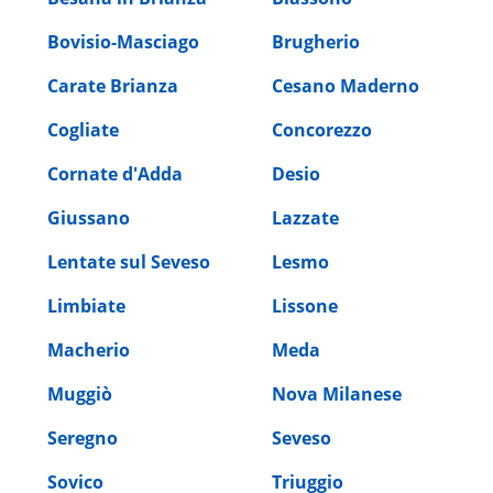
Bovisio-Masciago
Brugherio
Carate Brianza
Cesano Maderno
Cogliate
Concorezzo
Cornate d'Adda
Desio
Giussano
Lazzate
Lentate sul Seveso
Lesmo
Limbiate
Lissone
Macherio
Meda
Muggiò
Nova Milanese
Seregno
Seveso
Sovico
Triuggio