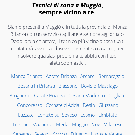
Tecnici di zona a Muggiò
,
sempre vicino a te.
Siamo presenti a Muggiò e in tutta la provincia di Monza
Brianza con un servizio capillare e sempre aggiornato.
Dopo la tua chiamata, il tecnico più vicino a casa tua ti
contatterà, avvicinandosi velocemente a casa tua, per
risolvere qualsiasi problema tu abbia con i tuoi
elettrodomestici.
Monza Brianza
Agrate Brianza
Arcore
Bernareggio
Besana in Brianza
Biassono
Bovisio-Masciago
Brugherio
Carate Brianza
Cesano Maderno
Cogliate
Concorezzo
Cornate d'Adda
Desio
Giussano
Lazzate
Lentate sul Seveso
Lesmo
Limbiate
Lissone
Macherio
Meda
Muggiò
Nova Milanese
Seregno
Seveso
Sovico
Triuggio
Usmate Velate