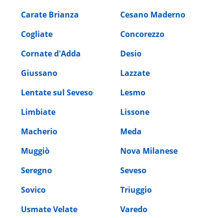
Carate Brianza
Cesano Maderno
Cogliate
Concorezzo
Cornate d'Adda
Desio
Giussano
Lazzate
Lentate sul Seveso
Lesmo
Limbiate
Lissone
Macherio
Meda
Muggiò
Nova Milanese
Seregno
Seveso
Sovico
Triuggio
Usmate Velate
Varedo