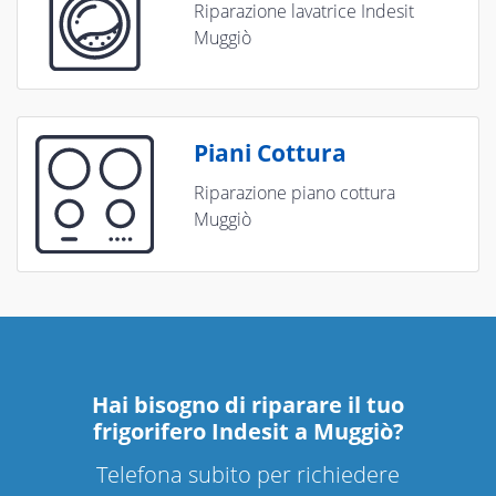
Riparazione lavatrice Indesit
Muggiò
Piani Cottura
Riparazione piano cottura
Muggiò
Hai bisogno di riparare
il tuo
frigorifero Indesit a Muggiò
?
Telefona subito per richiedere