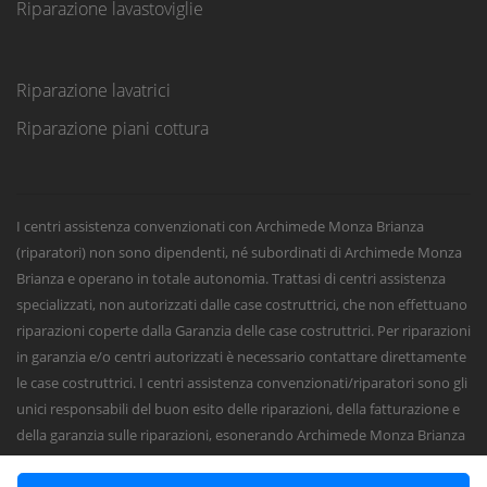
Riparazione lavastoviglie
Riparazione lavatrici
Riparazione piani cottura
I centri assistenza convenzionati con Archimede Monza Brianza
(riparatori) non sono dipendenti, né subordinati di Archimede Monza
Brianza e operano in totale autonomia. Trattasi di centri assistenza
specializzati, non autorizzati dalle case costruttrici, che non effettuano
riparazioni coperte dalla Garanzia delle case costruttrici. Per riparazioni
in garanzia e/o centri autorizzati è necessario contattare direttamente
le case costruttrici. I centri assistenza convenzionati/riparatori sono gli
unici responsabili del buon esito delle riparazioni, della fatturazione e
della garanzia sulle riparazioni, esonerando Archimede Monza Brianza
da qualsiasi responsabilità civile, penale o fiscale sugli interventi e sulle
riparazioni.