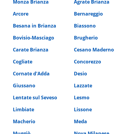
Monza Brianza
Agrate Brianza
Arcore
Bernareggio
Besana in Brianza
Biassono
Bovisio-Masciago
Brugherio
Carate Brianza
Cesano Maderno
Cogliate
Concorezzo
Cornate d'Adda
Desio
Giussano
Lazzate
Lentate sul Seveso
Lesmo
Limbiate
Lissone
Macherio
Meda
Muggiò
Nova Milanese