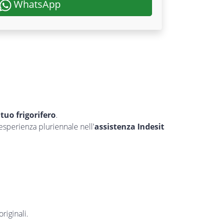
WhatsApp
l tuo frigorifero
.
’esperienza pluriennale nell'
assistenza Indesit
riginali.