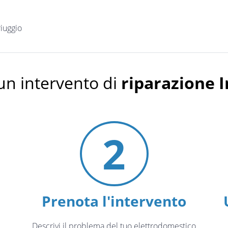
riuggio
un intervento di
riparazione I
2
Prenota l'intervento
Descrivi il problema del tuo elettrodomestico