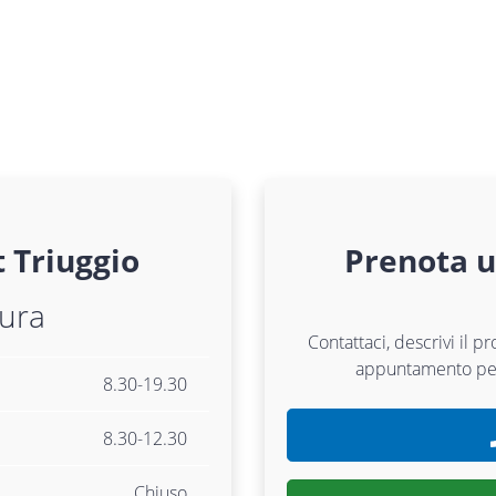
t
Triuggio
Prenota 
tura
Contattaci, descrivi il p
appuntamento p
8.30-19.30
8.30-12.30
Chiuso