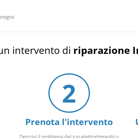
eregno
un intervento di
riparazione I
2
Prenota l'intervento
Descrivi il problema del tuo elettrodomestico