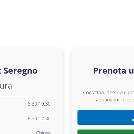
t
Seregno
Prenota 
tura
Contattaci, descrivi il p
appuntamento p
8.30-19.30
8.30-12.30
Chiuso