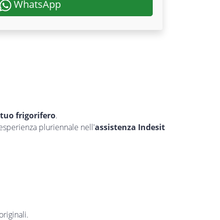
WhatsApp
l tuo frigorifero
.
’esperienza pluriennale nell'
assistenza Indesit
riginali.