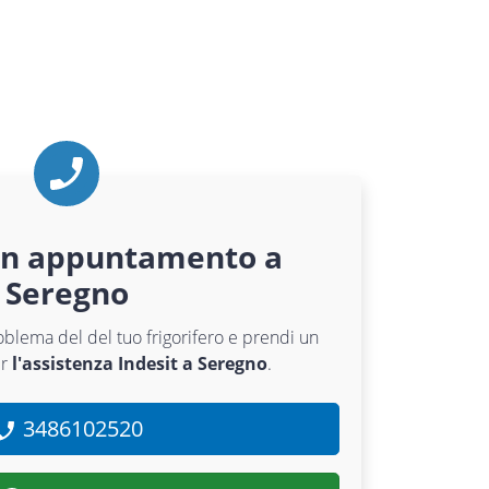
un appuntamento a
Seregno
roblema del del tuo frigorifero e prendi un
er
l'assistenza Indesit a Seregno
.
3486102520