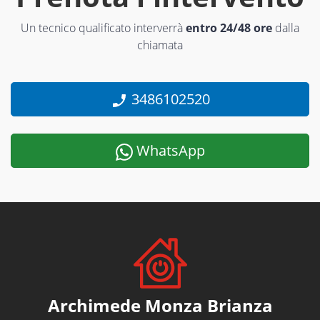
Un tecnico qualificato interverrà
entro 24/48 ore
dalla
chiamata
3486102520
WhatsApp
Archimede Monza Brianza