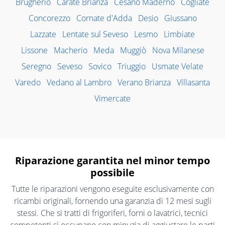
Brugherio
Carate Brianza
Cesano Maderno
Cogliate
Concorezzo
Cornate d'Adda
Desio
Giussano
Lazzate
Lentate sul Seveso
Lesmo
Limbiate
Lissone
Macherio
Meda
Muggiò
Nova Milanese
Seregno
Seveso
Sovico
Triuggio
Usmate Velate
Varedo
Vedano al Lambro
Verano Brianza
Villasanta
Vimercate
Riparazione garantita nel minor tempo
possibile
Tutte le riparazioni vengono eseguite esclusivamente con
ricambi originali, fornendo una garanzia di 12 mesi sugli
stessi. Che si tratti di frigoriferi, forni o lavatrici, tecnici