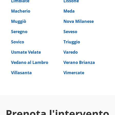
Limbiate
Lissone
Macherio
Meda
Muggiò
Nova Milanese
Seregno
Seveso
Sovico
Triuggio
Usmate Velate
Varedo
Vedano al Lambro
Verano Brianza
Villasanta
Vimercate
Prenota l'intervento